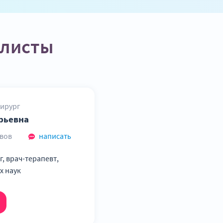
алисты
Хирург
рьевна
ывов
написать
, врач-терапевт,
х наук