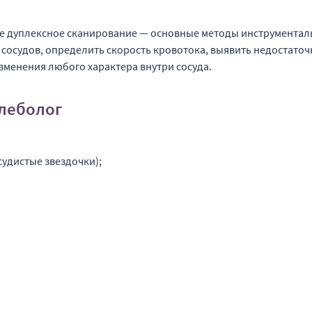
е дуплексное сканирование — основные методы инструменталь
сосудов, определить скорость кровотока, выявить недостаточ
зменения любого характера внутри сосуда.
флеболог
судистые звездочки);