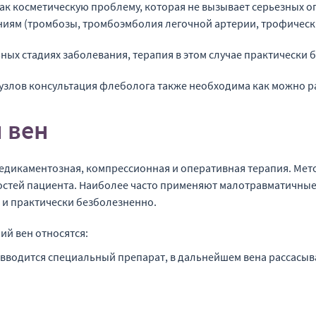
к косметическую проблему, которая не вызывает серьезных опа
иям (тромбозы, тромбоэмболия легочной артерии, трофически
ных стадиях заболевания, терапия в этом случае практически 
 узлов консультация флеболога также необходима как можно р
 вен
едикаментозная, компрессионная и оперативная терапия. Мето
остей пациента. Наиболее часто применяют малотравматичные
 и практически безболезненно.
й вен относятся:
 вводится специальный препарат, в дальнейшем вена рассасыва