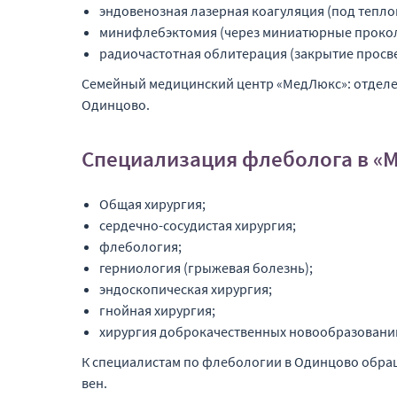
эндовенозная лазерная коагуляция (под тепло
минифлебэктомия (через миниатюрные прокол
радиочастотная облитерация (закрытие просв
Семейный медицинский центр «МедЛюкс»: отделе
Одинцово.
Специализация флеболога в «
Общая хирургия;
сердечно-сосудистая хирургия;
флебология;
герниология (грыжевая болезнь);
эндоскопическая хирургия;
гнойная хирургия;
хирургия доброкачественных новообразований
К специалистам по флебологии в Одинцово обращ
вен.