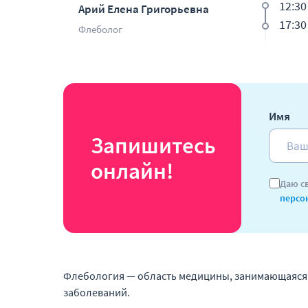
12:30
Арий Елена Григорьевна
17:30
Флеболог
Имя
Запишитесь
онлайн!
Даю с
персо
Флебология — область медицины, занимающаяся 
заболеваний.