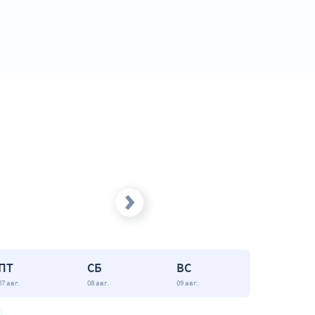
ПТ
СБ
ВС
07 авг.
08 авг.
09 авг.