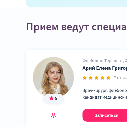
Прием ведут специ
Флеболог, Терапевт, 
Арий Елена Григо
7 отз
Врач-хирург, флеболог
кандидат медицински
5
Записаться