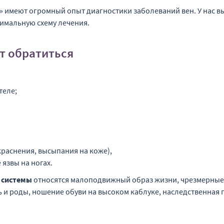
 имеют огромный опыт диагностики заболеваний вен. У нас в
имальную схему лечения.
т обратиться
теле;
краснения, высыпания на коже),
язвы на ногах.
й системы
относятся малоподвижный образ жизни, чрезмерные ф
 и роды, ношение обуви на высоком каблуке, наследственная