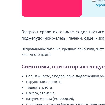
Даю с
персо
Гастроэнтерология занимается диагностико
поджелудочной железы, печени, кишечника 
Неправильное питание, вредные привычки, систе
кишечного тракта.
Симптомы, при которых следуе
боль в животе, в подреберье, подложечной обл
нарушение аппетита;
тошнота, рвота;
изжога, отрыжка;
вздутие живота (метеоризм);
проблемы со стулом (диарея, запоры, появлен