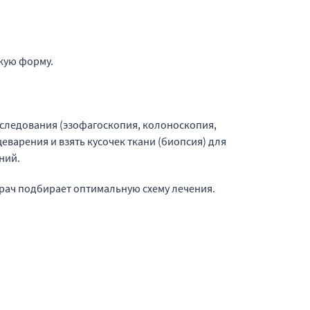
кую форму.
сследования (эзофагоскопия, колоноскопия,
варения и взять кусочек ткани (биопсия) для
ний.
врач подбирает оптимальную схему лечения.