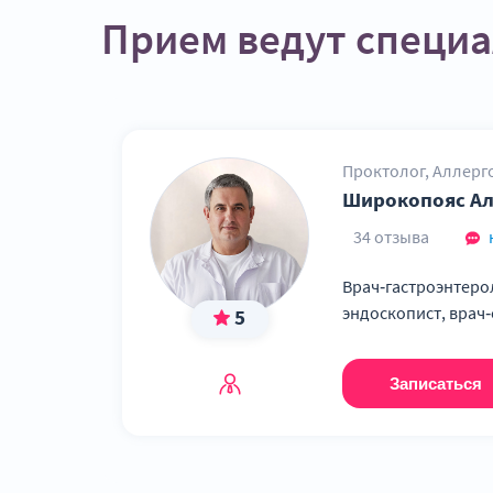
Прием ведут специ
Проктолог, Аллерг
Гастроэнтеролог, 
Широкопояс Ал
Эндоскопист
34 отзыва
Врач‑гастроэнтеро
эндоскопист, врач‑
5
аллерголог‑иммунол
более 18 лет
Записаться