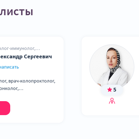
алисты
олог-иммунолог,
Онколог-маммолог,
ександр Сергеевич
написать
лог, врач‑колопроктолог,
онколог,
5
ог, к.м.н., общий стаж –