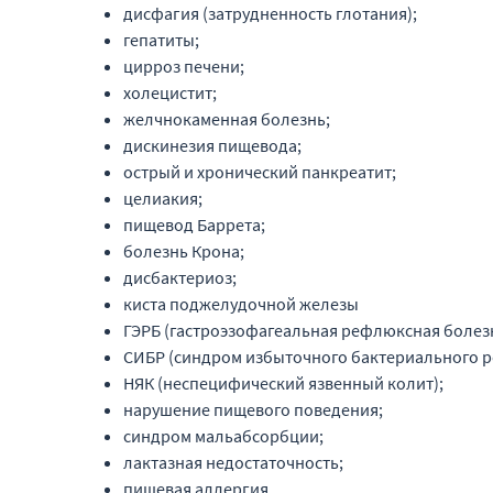
дисфагия (затрудненность глотания);
гепатиты;
цирроз печени;
холецистит;
желчнокаменная болезнь;
дискинезия пищевода;
острый и хронический панкреатит;
целиакия;
пищевод Баррета;
болезнь Крона;
дисбактериоз;
киста поджелудочной железы
ГЭРБ (гастроэзофагеальная рефлюксная болезн
СИБР (синдром избыточного бактериального ро
НЯК (неспецифический язвенный колит);
нарушение пищевого поведения;
синдром мальабсорбции;
лактазная недостаточность;
пищевая аллергия.