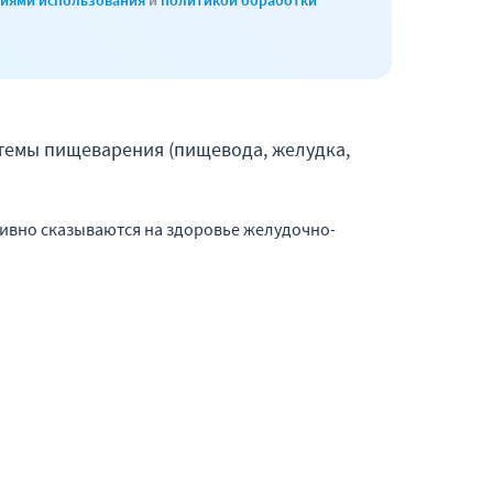
виями использования
и
политикой обработки
темы пищеварения (пищевода, желудка,
тивно сказываются на здоровье желудочно-