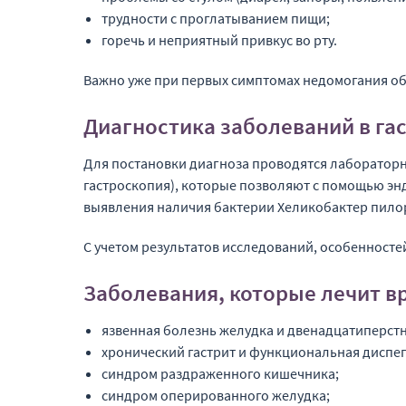
трудности с проглатыванием пищи;
горечь и неприятный привкус во рту.
Важно уже при первых симптомах недомогания обр
Диагностика заболеваний в га
Для постановки диагноза проводятся лабораторны
гастроскопия), которые позволяют с помощью энд
выявления наличия бактерии Хеликобактер пилор
С учетом результатов исследований, особенност
Заболевания, которые лечит в
язвенная болезнь желудка и двенадцатиперст
хронический гастрит и функциональная диспеп
синдром раздраженного кишечника;
синдром оперированного желудка;