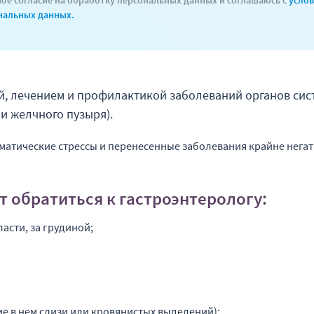
воё согласие на обработку персональных данных и соглашаюсь с
усло
нальных данных.
й, лечением и профилактикой заболеваний органов сис
и желчного пузыря).
матические стрессы и перенесенные заболевания крайне нега
т обратиться к гастроэнтерологу:
асти, за грудиной;
ие в нем слизи или кровянистых выделений);