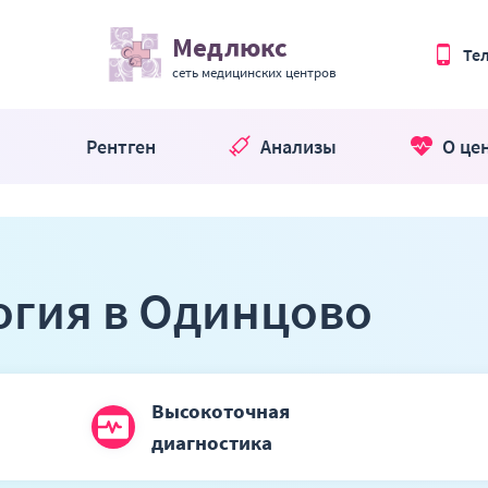
Медлюкс
Те
сеть медицинских центров
Рентген
Анализы
О це
огия в Одинцово
Высокоточная
диагностика