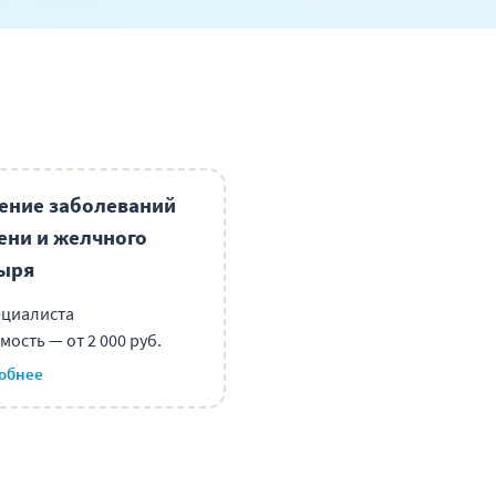
ение заболеваний
ени и желчного
ыря
ециалиста
мость — от 2 000 руб.
обнее