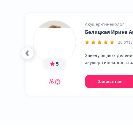
A16.20.036.003
Радиоволновая терапия ш
A16.20.084
Удаление полипа женских
Акушер-гинеколог
A16.20.091.001
Марсупиализация абсцесс
Белицкая Ирина А
Марсупиализация абсцесса
A16.20.091.002
28 отз
матки простое, менее 1 см)
A16.20.096.001
Удаление новообразовани
Заведующая отделение
акушер-гинеколог, ста
5
B01.001.002
Прием (осмотр, консульта
B01.001.010
Прием (осмотр, консульта
Записаться
B01.001.011
Прием (осмотр, консульта
B01.001.012
Прием (осмотр, консульта
B01.001.013
Прием (осмотр, консульта
B01.001.014
Прием (осмотр, консульта