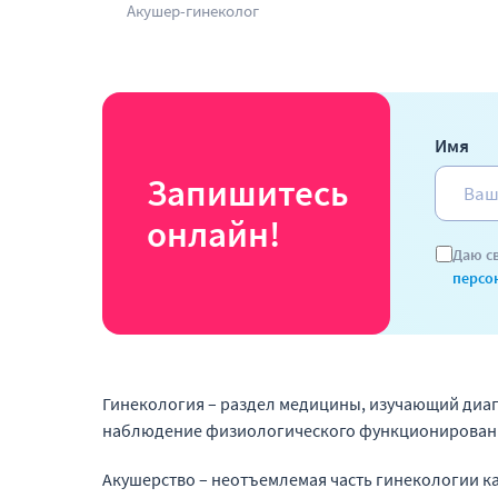
Акушер-гинеколог
Имя
Запишитесь
онлайн!
Даю с
персо
Гинекология – раздел медицины, изучающий диаг
наблюдение физиологического функционировани
Акушерство – неотъемлемая часть гинекологии к