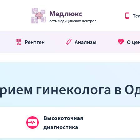
Медлюкс
Те
сеть медицинских центров
Рентген
Анализы
О це
прием гинеколога в 
Высокоточная
диагностика