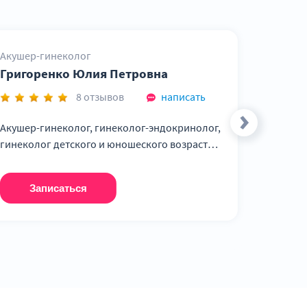
9 600 ₽
6 100 ₽
Акушер-гинеколог
7 150 ₽
Григоренко Юлия Петровна
исты' шейки
2 150 ₽
8 отзывов
написать
4 850 ₽
он)
Акушер-гинеколог, гинеколог-эндокринолог,
гинеколог детского и юношеского возраста,
3 600 ₽
врач УЗИ-диагностики, специалист
эстетической гинекологии, к.м.н.
4 050 ₽
Записаться
4 450 ₽
4 050 ₽
5 000 ₽
ения)
4 650 ₽
ения)