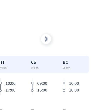
1 550 ₽
ния)
ов (STEPS-
3 100 ₽
10 800 ₽
8 100 ₽
8 100 ₽
ПТ
СБ
ВС
07 авг.
08 авг.
09 авг.
10:00
09:00
10:00
17:00
15:00
10:30