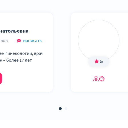
ейки матки
 половых органов
а или кисты женских половых органов
натольевна
 или кисты женских половых органов (вскрытие 'Наботовой к
ывов
написать
я вульвы (удаление папиллом шейки матки аппаратом Сургитр
м гинекологии, врач
ж – более 17 лет
5
ция) врача-акушера-гинеколога повторный
ция) врача-акушера-гинеколога первичный
ция) врача-акушера-гинеколога первичный (к.м.н.)
ция) врача-акушера-гинеколога повторный (к.м.н.)
ция) врача-акушера-гинеколога первичный (заведующий отдел
ция) врача-акушера-гинеколога повторный (заведующий отдел