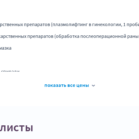
рственных препаратов (плазмолифтинг в гинекологии, 1 проб
арственных препаратов (обработка послеоперационной раны
мазка
 спирали
 спирали
показать все цены
азка (забор мазка без приема)
 спирали (под контролем УЗИ)
алисты
стезией Катеджель + контроль)