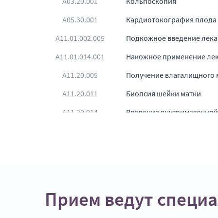
A03.20.001
Кольпоскопия
A05.30.001
Кардиотокография плода
A11.01.002.005
Подкожное введение лека
A11.01.014.001
Накожное применение лек
А11.20.005
Получение влагалищного 
A11.20.011
Биопсия шейки матки
A11.20.014
Введение внутриматочной
A11.20.015
Удаление внутриматочной
A11.20.043
Получение влагалищного м
A11.20.044
Введение внутриматочной
A11.20.046
Гистология
Прием ведут специ
A11.20.047
Разведение синехий (с ане