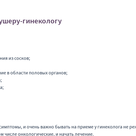
ушеру-гинекологу
ия из сосков;
ие в области половых органов;
;
а;
имптомы, и очень важно бывать на приеме у гинеколога не ре
м числе онкологические, и начать лечение.