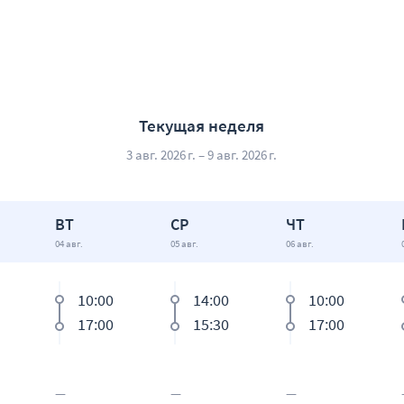
ча-акушера-гинеколога повторный (по результатам обследова
абилитации пациента с заболеваниями женских половых орган
стоятельности мышц тазового дна, подбор лечения)
льной зоны (интимное омоложение)
Текущая неделя
трацептива «Импланон» (без стоимости препарата)
3 авг. 2026 г. – 9 авг. 2026 г.
трацептива «Импланон»
ВТ
СР
ЧТ
04 авг.
05 авг.
06 авг.
10:00
14:00
10:00
17:00
15:30
17:00