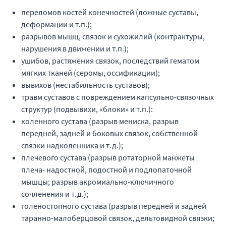
переломов костей конечностей (ложные суставы,
деформации и т.п.);
разрывов мышц, связок и сухожилий (контрактуры,
нарушения в движении и т.п.);
ушибов, растяжения связок, последствий гематом
мягких тканей (серомы, оссификации);
вывихов (нестабильность суставов);
травм суставов с повреждением капсульно-связочных
структур (подвывихи, «блоки» и т.п.):
коленного сустава (разрыв мениска, разрыв
передней, задней и боковых связок, собственной
связки надколенника и т.д.);
плечевого сустава (разрыв ротаторной манжеты
плеча- надостной, подостной и подлопаточной
мышцы; разрыв акромиально-ключичного
сочленения и т.д.);
голеностопного сустава (разрыв передней и задней
таранно-малоберцовой связок, дельтовидной связки;