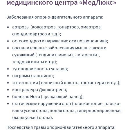
медицинского центра «МедЛюкс»
Заболевания опорно-двигательного аппарата:
артрозы (коксартроз, гонартроз, омартроз,
спондилоартроз и т.д.);
остеохондроз и нарушение оси позвоночника;
воспалительные заболевания мышц, связок и
сухожилий (тендинит, миозит, лигаментит,
тендовагиниты и т.д);
тугоподвижность суставов;
гигромы (ганглион);
энтезопатии (теннисный локоть, трохантерит и т.д.);
контрактура Дюпюитрена;
болезнь Нота (щелкающий палец);
статические нарушения стоп (плоскостопие, плоско-
вальгусная стопа, полая стопа, гиперпронированная
(вальгусная) стопа).
Последствия травм опорно-двигательного аппарата: