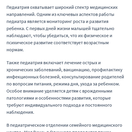
повторный
Педиатрия охватывает широкий спектр медицинских
направлений. Одним из ключевых аспектов работы
Хирургия детская
педиатра является мониторинг роста и развития
ребенка. С первых дней жизни малышей тщательно
наблюдают, чтобы убедиться, что их физическое и
Наименование услуги
Стоимость
психическое развитие соответствует возрастным
нормам.
Прием (осмотр, консультация)
4 000 ₽
B01.010.001
врача- детского хирурга
Также педиатрия включает лечение острых и
первичный
хронических заболеваний, вакцинацию, профилактику
Прием (осмотр, консультация)
инфекционных болезней, консультирование родителей
3 600 ₽
B01.010.002
врача-детского хирурга
по вопросам питания, режима дня, ухода за ребенком.
повторный
Особое внимание уделяется детям с врожденными
патологиями и особенностями развития, которые
Прием (осмотр, консультация)
требуют индивидуального подхода и постоянного
4 500 ₽
B01.010.004
врача- детского хирурга
наблюдения.
первичный (к.м.н.)
Прием (осмотр, консультация)
В педиатрическом отделении семейного медицинского
4 000 ₽
B01.010.005
врача- детского хирурга