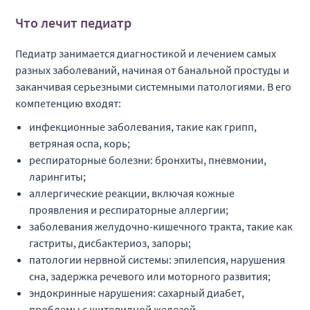
Прием (осмотр,
Что лечит педиатр
консультация) детского
14 400 ₽
В01.023.008.02
врача-невролога
Педиатр занимается диагностикой и лечением самых
первичный (к.м.н.)(60 мин)
разных заболеваний, начиная от банальной простуды и
заканчивая серьезными системными патологиями. В его
Урология детская
компетенцию входят:
инфекционные заболевания, такие как грипп,
ветряная оспа, корь;
Наименование услуги
Стоимость
респираторные болезни: бронхиты, пневмонии,
Прием (осмотр, консультация)
ларингиты;
4 000 ₽
B01.053.003
врача - детского уролога-
аллергические реакции, включая кожные
андролога первичный
проявления и респираторные аллергии;
заболевания желудочно-кишечного тракта, такие как
Прием (осмотр, консультация)
гастриты, дисбактериоз, запоры;
3 600 ₽
B01.053.004
врача - детского уролога-
патологии нервной системы: эпилепсия, нарушения
андролога повторный
сна, задержка речевого или моторного развития;
эндокринные нарушения: сахарный диабет,
проблемы с щитовидной железой.