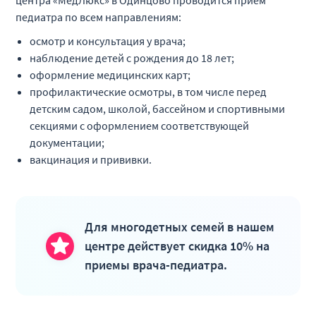
центра «МедЛюкс» в Одинцово проводится прием
повторный (к.м.н.)
педиатра по всем направлениям:
Неврология детская
осмотр и консультация у врача;
наблюдение детей с рождения до 18 лет;
оформление медицинских карт;
Наименование услуги
Стоимость
профилактические осмотры, в том числе перед
детским садом, школой, бассейном и спортивными
Прием (осмотр,
секциями с оформлением соответствующей
консультация) детского
4 300 ₽
B01.023.006
документации;
врача-невролога
вакцинация и прививки.
первичный
Прием (осмотр,
консультация) детского
3 650 ₽
B01.023.007
врача-невролога
Для многодетных семей в нашем
повторный
центре действует скидка 10% на
Прием (осмотр,
приемы врача-педиатра.
консультация) детского
9 600 ₽
В01.023.008.01
врача-невролога
первичный (к.м.н.)(30 мин)