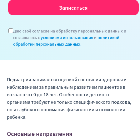
медицинской карты форма
026-у-2000
Первичное оформление
2 000 ₽
B04.070.009
медицинской карты 026/
Даю своё согласие на обработку персональных данных и
У-2000
соглашаюсь с
условиями использования
и
политикой
обработки персональных данных.
Заключительное
4 000 ₽
B04.070.010
оформлением медицинской
карты 026/У-2000
Фтизиатрия
Педиатрия занимается оценкой состояния здоровья и
наблюдением за правильным развитием пациентов в
возрасте от 0 до 18 лет. Особенности детского
Наименование услуги
Стоимость
организма требуют не только специфического подхода,
Прием (осмотр, консультация)
но и глубокого понимания физиологии и психологии
4 000 ₽
B01.055.004
детского врача-фтизиатра
ребенка.
первичный
Прием (осмотр, консультация)
Основные направления
3 600 ₽
B01.055.005
детского врача-фтизиатра